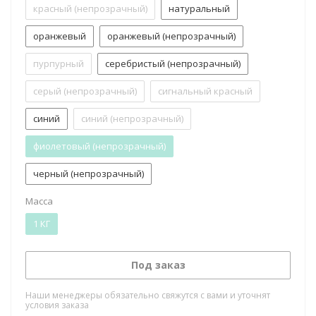
красный (непрозрачный)
натуральный
оранжевый
оранжевый (непрозрачный)
пурпурный
серебристый (непрозрачный)
серый (непрозрачный)
сигнальный красный
синий
синий (непрозрачный)
фиолетовый (непрозрачный)
черный (непрозрачный)
Масса
1 КГ
Под заказ
Наши менеджеры обязательно свяжутся с вами и уточнят
условия заказа