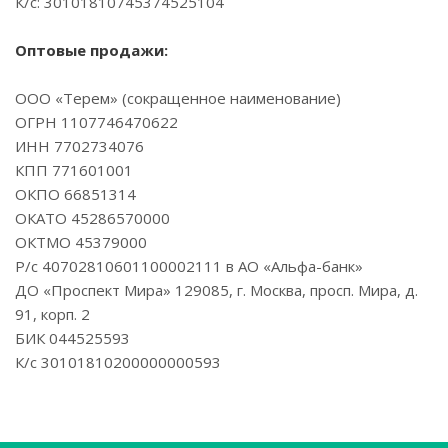
К/с: 30101810745374525104
Оптовые продажи:
ООО «Терем» (сокращенное наименование)
ОГРН 1107746470622
ИНН 7702734076
КПП 771601001
ОКПО 66851314
ОКАТО 45286570000
ОКТМО 45379000
Р/с 40702810601100002111 в АО «Альфа-банк»
ДО «Проспект Мира» 129085, г. Москва, просп. Мира, д.
91, корп. 2
БИК 044525593
К/с 30101810200000000593