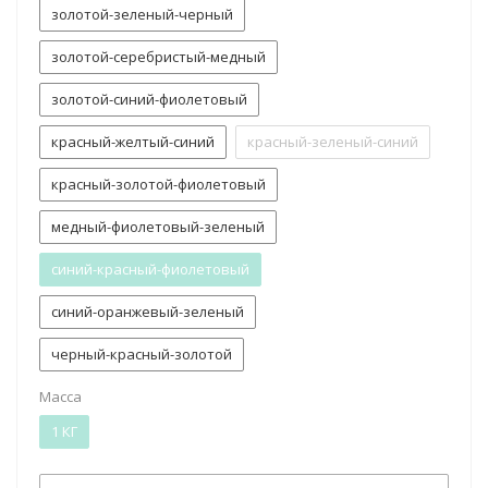
золотой-зеленый-черный
золотой-серебристый-медный
золотой-синий-фиолетовый
красный-желтый-синий
красный-зеленый-синий
красный-золотой-фиолетовый
медный-фиолетовый-зеленый
синий-красный-фиолетовый
синий-оранжевый-зеленый
черный-красный-золотой
Масса
1 КГ