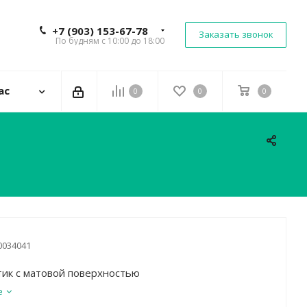
+7 (903) 153-67-78
Заказать звонок
По будням с 10:00 до 18:00
ас
0
0
0
0034041
тик с матовой поверхностью
е