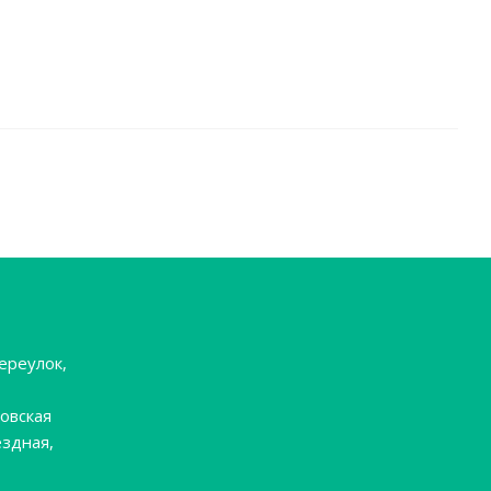
ереулок,
овская
ёздная,