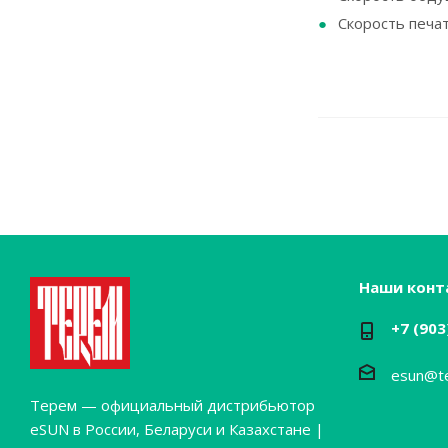
Скорость печат
Наши конт
+7 (903
esun@t
Терем — официальный дистрибьютор
eSUN в России, Беларуси и Казахстане |