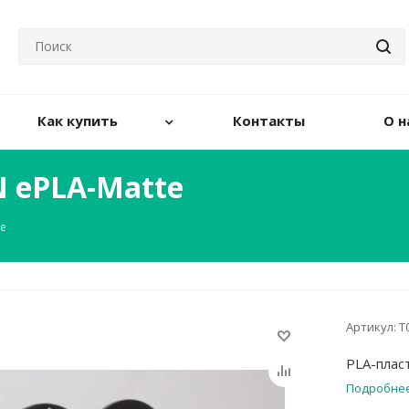
Как купить
Контакты
О н
N ePLA-Matte
te
Артикул:
Т
PLA-плас
Подробне