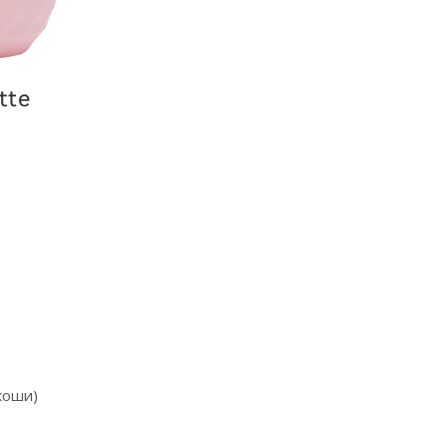
коши)