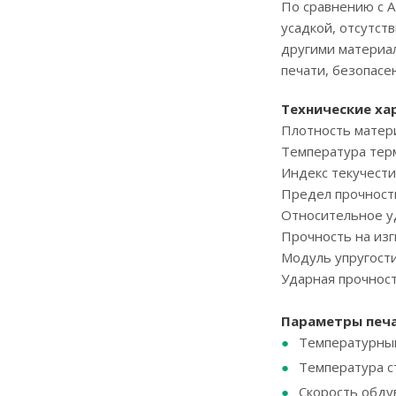
По сравнению с A
усадкой, отсутст
другими материал
печати, безопасе
Технические ха
Плотность матер
Температура те
Индекс текучести
Предел прочност
Относительное 
Прочность на изг
Модуль упругости
Ударная прочнос
Параметры печ
Температурный
Температура ст
Скорость обду