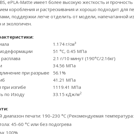
BS, ePLA-Matte имеет более высокую жесткость и прочность
вием коробления и растрескивания и хорошо подходит для п
ами, поддержки легче отделить от модели, напечатанной из 
н и экологичен.
рактеристики:
иала
1.174 г/см³
рмодеформации
51 °C, 0.45 МПа
 расплава
2.1 г/10 минут (190°C/2.16кг)
и
34.56 МПа
удлинение при разрыве
56.1%
иб
41.21 МПа
 при изгибе
1119.41 МПа
2
ть по Изоду
33.15 кДж/м
ати
:
 диапазон печати: 190-230 °С (Рекомендуемая температура:
ола: 45-60 °С или без подогрева
ва: 100%