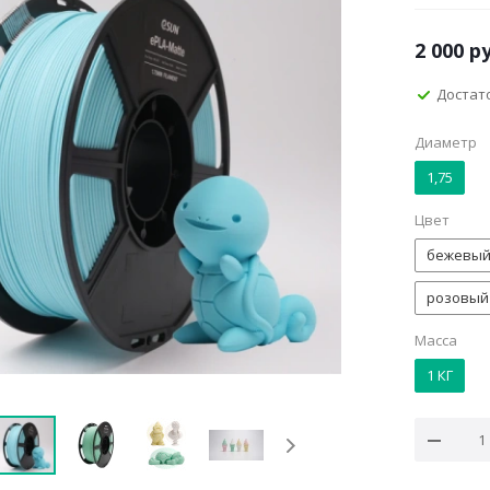
2 000
ру
Достат
Диаметр
1,75
Цвет
бежевы
розовый
Масса
1 КГ