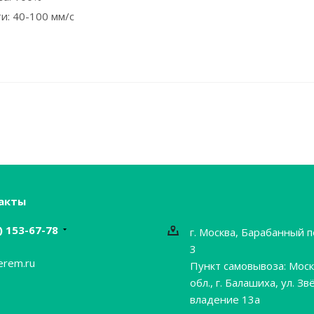
и: 40-100 мм/с
акты
) 153-67-78
г. Москва, Барабанный п
3
erem.ru
Пункт самовывоза: Моск
обл., г. Балашиха, ул. Зв
владение 13а