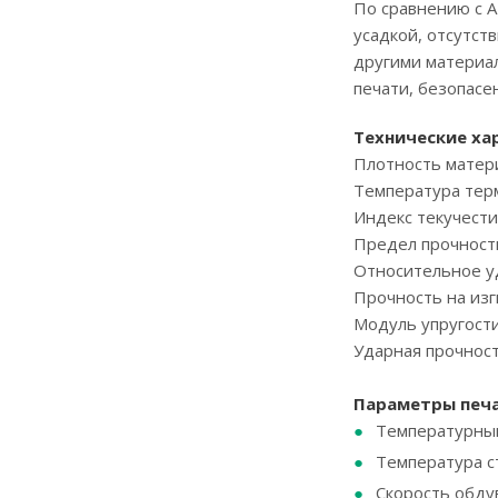
По сравнению с A
усадкой, отсутст
другими материал
печати, безопасе
Технические ха
Плотность матер
Температура те
Индекс текучести
Предел прочност
Относительное 
Прочность на изг
Модуль упругости
Ударная прочнос
Параметры печ
Температурный
Температура ст
Скорость обду