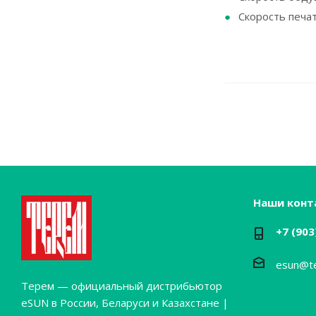
Скорость печат
Наши конт
+7 (903
esun@t
Терем — официальный дистрибьютор
eSUN в России, Беларуси и Казахстане |