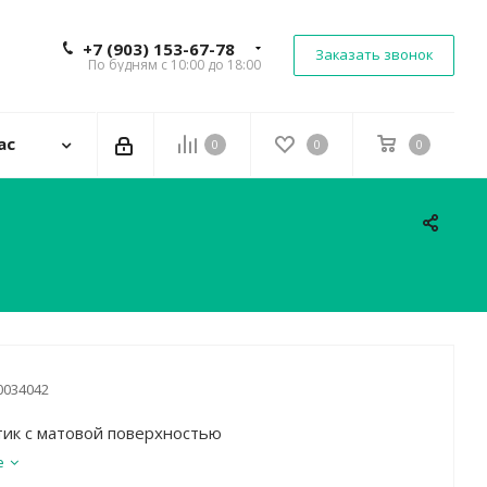
+7 (903) 153-67-78
Заказать звонок
По будням с 10:00 до 18:00
ас
0
0
0
0034042
тик с матовой поверхностью
е