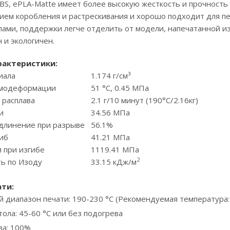
BS, ePLA-Matte имеет более высокую жесткость и прочность
вием коробления и растрескивания и хорошо подходит для п
ами, поддержки легче отделить от модели, напечатанной из 
н и экологичен.
рактеристики:
иала
1.174 г/см³
рмодеформации
51 °C, 0.45 МПа
 расплава
2.1 г/10 минут (190°C/2.16кг)
и
34.56 МПа
удлинение при разрыве
56.1%
иб
41.21 МПа
 при изгибе
1119.41 МПа
2
ть по Изоду
33.15 кДж/м
ати
:
 диапазон печати: 190-230 °С (Рекомендуемая температура:
ола: 45-60 °С или без подогрева
ва: 100%