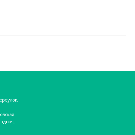
ереулок,
овская
ёздная,