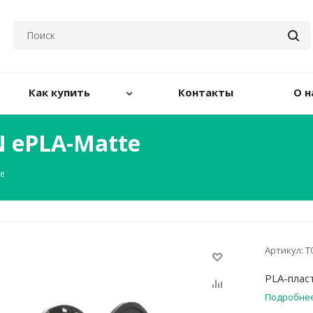
Как купить
Контакты
О н
N ePLA-Matte
te
Артикул:
Т
PLA-плас
Подробне