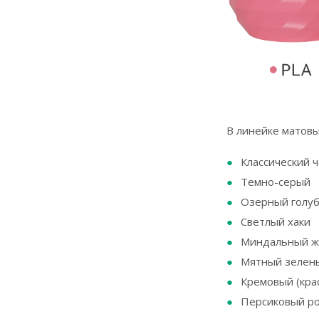
В линейке матовы
Классический 
Темно-серый
Озерный голу
Светлый хаки
Миндальный же
Мятный зелены
Кремовый (кра
Персиковый ро