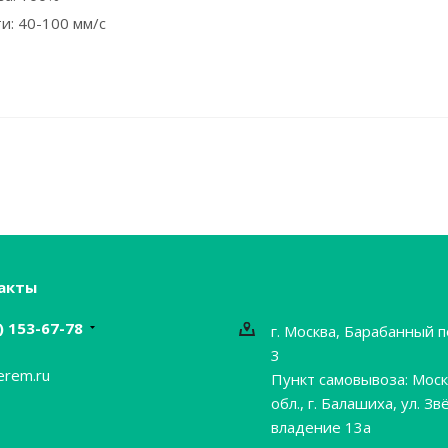
и: 40-100 мм/с
акты
) 153-67-78
г. Москва, Барабанный п
3
erem.ru
Пункт самовывоза: Моск
обл., г. Балашиха, ул. Зв
владение 13а