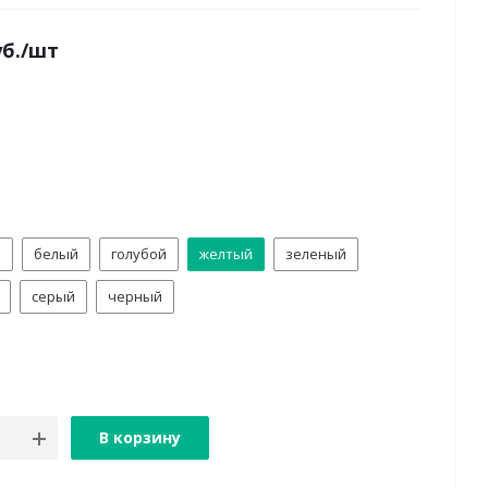
б.
/шт
й
белый
голубой
желтый
зеленый
серый
черный
В корзину