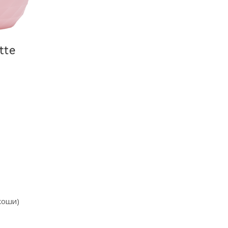
коши)