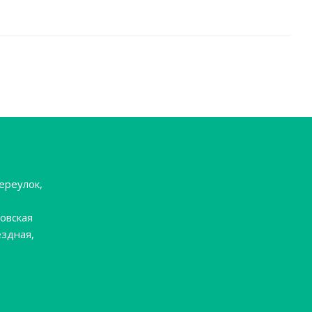
ереулок,
овская
ёздная,