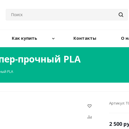
Как купить
Контакты
О н
Супер-прочный PLA
чный PLA
Артикул:
Т
2 500
ру