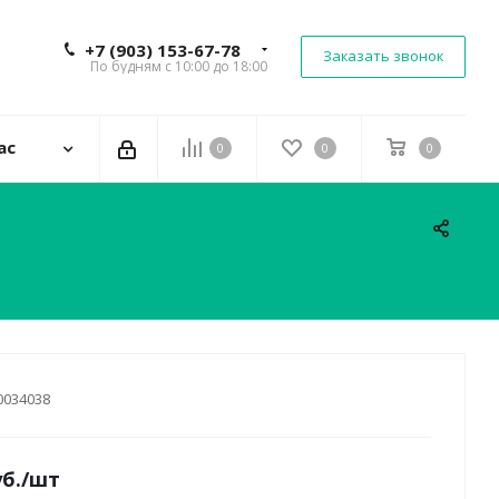
+7 (903) 153-67-78
Заказать звонок
По будням с 10:00 до 18:00
ас
0
0
0
0034038
б.
/шт