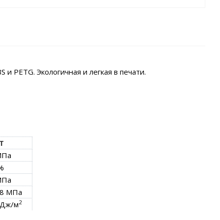
 и PETG. Экологичная и легкая в печати.
T
МПа
%
МПа
.28 МПа
2
КДж/м