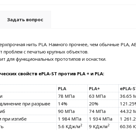
Задать вопрос
ерхпрочная нить PLA. Намного прочнее, чем обычные PLA, ABS
ет проблем с печатью крупных объектов.
ит для функциональных прототипов и оснастки.
еских свойств ePLA-ST против PLA + и PLA:
PLA
PLA+
ePLA-S
и
78 МПа
6З МПа
36.65 
удлинение при разрыве
14%
20%
121.25
гиб
90 МПа
74 МПа
44.32 
 при изгибе
1 984 МПа
1 934 МПа
1 261
2
2
ть
5.6 КДж/м
9 КДж/м
60.36 