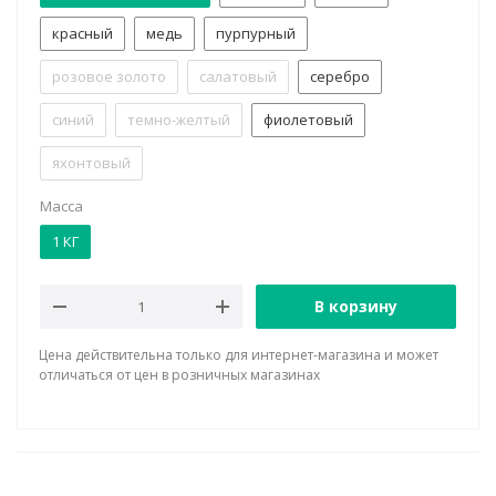
красный
медь
пурпурный
розовое золото
салатовый
серебро
синий
темно-желтый
фиолетовый
яхонтовый
Масса
1 КГ
В корзину
Цена действительна только для интернет-магазина и может
отличаться от цен в розничных магазинах