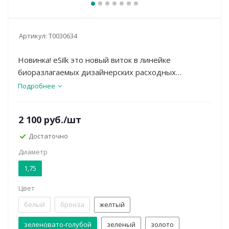
Артикул:
Т0030634
Новинка! eSilk это новый виток в линейке
биоразлагаемых дизайнерских расходных
материалов для FFF печати. eSilk отличается своим
Подробнее
лоснящимся и шелковистым внешним видом.
Данный композитный материал полностью
2 100
руб.
/шт
биоразлагаемый, обладает низкой усадкой и
ровным диаметром.
Достаточно
Диаметр
1,75
Цвет
белый
бронза
желтый
зеленовато-голубой
зеленый
золото