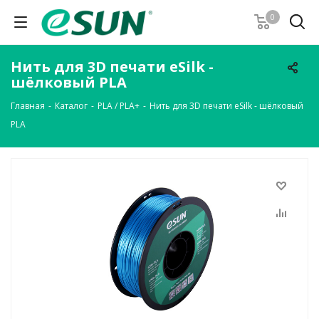
0
Нить для 3D печати eSilk -
шёлковый PLA
Главная
-
Каталог
-
PLA / PLA+
-
Нить для 3D печати eSilk - шёлковый
PLA