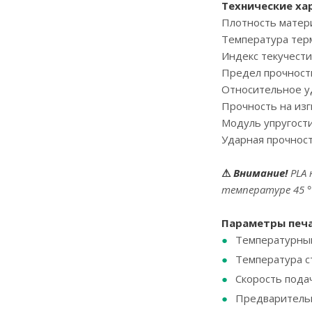
Технические ха
Плотность матер
Температура те
Индекс текучести
Предел прочност
Относительное 
Прочность на изг
Модуль упругости
Ударная прочнос
⚠
Внимание!
PLA
температуре 45 °
Параметры печ
Температурный
Температура ст
Скорость подач
Предварительна