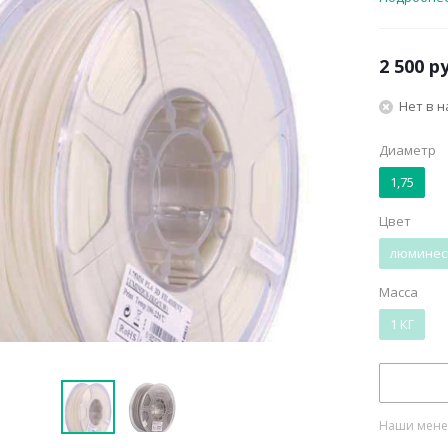
2 500
ру
Нет в 
Диаметр
1,75
Цвет
люминес
Масса
1 КГ
Наши менед