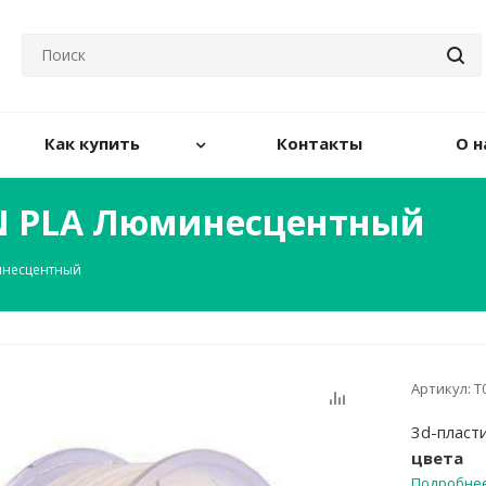
Как купить
Контакты
О н
UN PLA Люминесцентный
минесцентный
Артикул:
Т
3d-пласт
цвета
Подробне