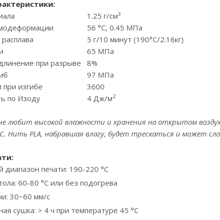
рактеристики:
иала
1.25 г/см³
рмодеформации
56 °C, 0.45 МПа
 расплава
5 г/10 минут (190°C/2.16кг)
и
65 МПа
удлинение при разрыве
8%
иб
97 МПа
 при изгибе
3600
2
ть по Изоду
4 Дж/м
 не любит высокой влажности и хранения на открытом воздух
С. Нить PLA, набравшая влагу, будет трескаться и может сл
ати
:
 диапазон печати: 190-220 °С
ола: 60-80 °С или без подогрева
и: 30~60 мм/с
я сушка: > 4 ч при температуре 45 °С