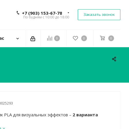
+7 (903) 153-67-78
Заказать звонок
По будням с 10:00 до 18:00
ас
0
0
0
0025293
ик PLA для визуальных эффектов –
2 варианта
е