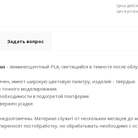
Цена дейст
цен в розн
Задать вопрос
us
- люминесцентный PLA, светящийся в темноте после облу
ичен, имеет широкую цветовую палитру, изделия - твёрдые.
я точного моделирования.
необходимости в подогретой платформе.
двержен усадке.
недолговечны. Материал служит от нескольких месяцев до м
ереносят постобработку, но обрабатывать необходимо с ос