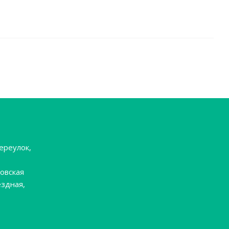
ереулок,
овская
ёздная,