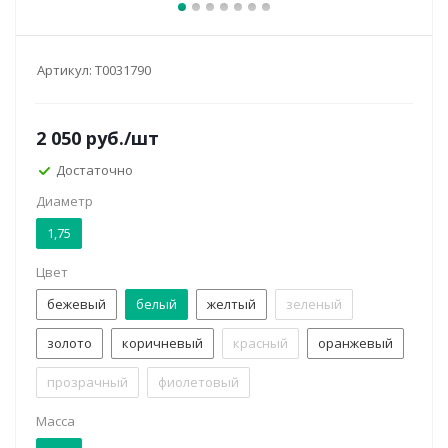
Артикул:
Т0031790
2 050
руб.
/шт
Достаточно
Диаметр
1,75
Цвет
бежевый
белый
желтый
зеленый
золото
коричневый
красный
оранжевый
прозрачный
фиолетовый
Масса