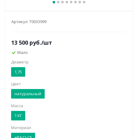
Артикул:
Т0033999
13 500
руб.
/шт
Мало
Диаметр
1,75
Цвет
натуральный
Масса
1 КГ
Материал
ePA12-CF