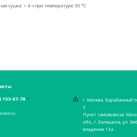
я сушка: > 4 ч при температуре 50 °С
акты
) 153-67-78
г. Москва, Барабанный п
3
erem.ru
Пункт самовывоза: Моск
обл., г. Балашиха, ул. Зв
владение 13а