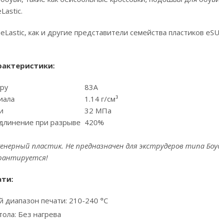
Lastic.
eLastic, как и другие представители семейства пластиков e
рактеристики:
ру
83А
иала
1.14 г/см³
и
32 МПа
длинение при разрыве
420%
енерный пластик.
Не предназначен для экструдеров типа Боу
арантируется!
ти:
 диапазон печати: 210-240 °С
ола: Без нагрева