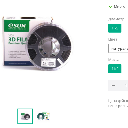
Много
Диаметр
1,75
Цвет
натурал
Масса
1 КГ
Цена дейст
цен в розн