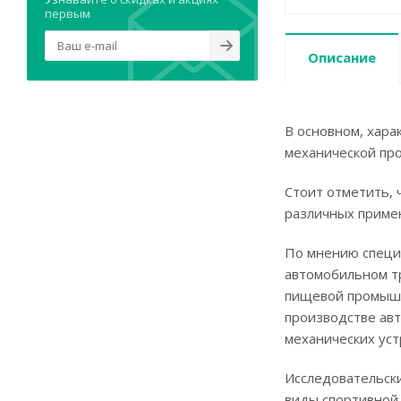
первым
Описание
В основном, хара
механической про
Стоит отметить, 
различных примен
По мнению специа
автомобильном т
пищевой промышл
производстве авт
механических уст
Исследовательски
виды спортивной 