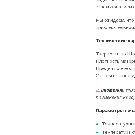
использованием e
Мы ожидаем, что 
привлекательной.
Технические ха
Твердость по Шо
Плотность матер
Предел прочност
Относительное у
⚠
Внимание
!
Инж
применения не г
Параметры печа
Температурный
Температура ст