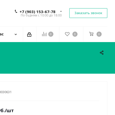
+7 (903) 153-67-78
Заказать звонок
По будням с 10:00 до 18:00
ас
0
0
0
0030631
б.
/шт