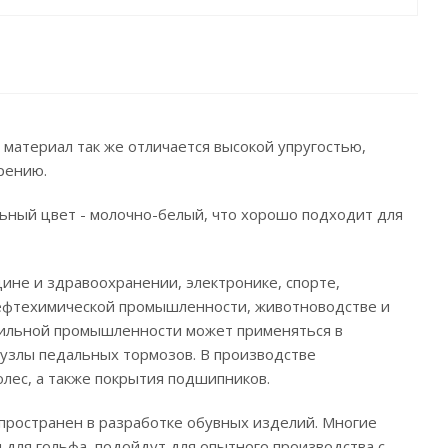
й материал так же отличается высокой упругостью,
рению.
льный цвет - молочно-белый, что хорошо подходит для
ине и здравоохранении, электронике, спорте,
нефтехимической промышленности, животноводстве и
обильной промышленности может применяться в
 узлы педальных тормозов. В производстве
олес, а также покрытия подшипников.
спространен в разработке обувных изделий. Многие
 для гольфа, подойдут для опытного производства с