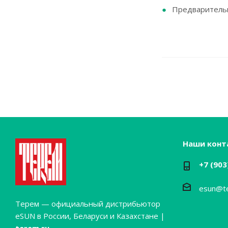
Предварительна
Наши конт
+7 (903
esun@t
Терем — официальный дистрибьютор
eSUN в России, Беларуси и Казахстане |
terem.ru