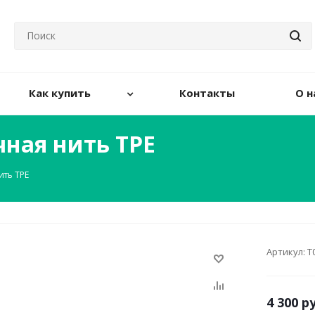
Как купить
Контакты
О н
ичная нить TPE
ить TPE
Артикул:
Т
4 300
ру