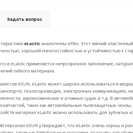
Задать вопрос
ктеристики
eLastic
аналогичны eFlex. Этот мягкий эластичны
чностью, хорошей износостойкостью и устойчивостью к ста
что в eLastic применяется непрозрачное заполнение, натура
ений гибкого материала.
листов eSUN, eLastic может широко использоваться в медиц
ранспорте, геологоразведке, электронных коммуникациях, 
енности, аэрокосмических и атомных судах и т.д. В автом
озапчастей, таких как автомобильные пылезащитные чехлы,
ройств материал eLastic можно использовать для зубчатых к
й персонал eSUN утверждает, что eLastic очень хорош и ра
обуви, такие как бейсбольные кроссовки, подошвы для обуви