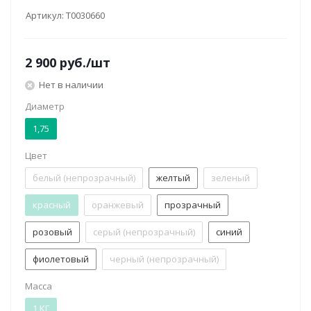
Артикул:
Т0030660
2 900
руб.
/шт
Нет в наличии
Диаметр
1,75
Цвет
белый (непрозрачный)
желтый
зеленый
красный
оранжевый
прозрачный
розовый
серый (непрозрачный)
синий
фиолетовый
черный (непрозрачный)
Масса
1 КГ