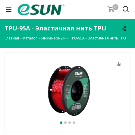
0
TPU-95A - Эластичная нить TPU
Главная
-
Каталог
-
Инженерный
-
TPU-95A - Эластичная нить TPU