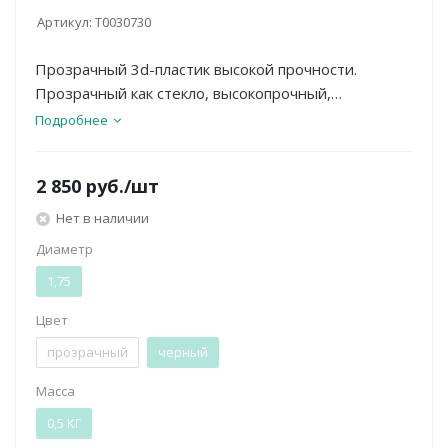
Артикул:
Т0030730
Прозрачный 3d-пластик высокой прочности.
Прозрачный как стекло, высокопрочный,
негорючий, хорошо поддается механической
Подробнее
постобработке. Относится к группе инженерных
пластиков.
2 850
руб.
/шт
Нет в наличии
Диаметр
1,75
Цвет
прозрачный
черный
Масса
0,5 КГ