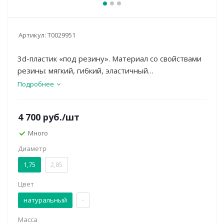
Артикул:
Т0029951
3d-пластик «под резину». Материал со свойствами
резины: мягкий, гибкий, эластичный
(растягивается), легко смешивается. Применяется
Подробнее
для печати прокладок, мягких игрушек, прототипов
обуви и т.п.
4 700
руб.
/шт
Много
Диаметр
1,75
2,85
Цвет
натуральный
-
Масса