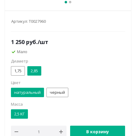
Артикул:
Т0027960
1 250
руб.
/шт
Мало
Диаметр
1,75
2,85
Цвет
натуральный
черный
Масса
2,5 КГ
В корзину