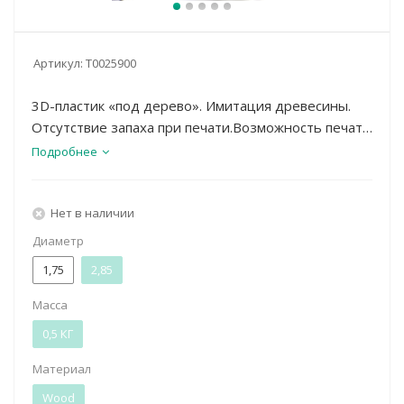
Артикул:
Т0025900
3D-пластик «под дерево». Имитация древесины.
Отсутствие запаха при печати.Возможность печати
без нагрева подложки.
Подробнее
Нет в наличии
Диаметр
1,75
2,85
Масса
0,5 КГ
Материал
Wood