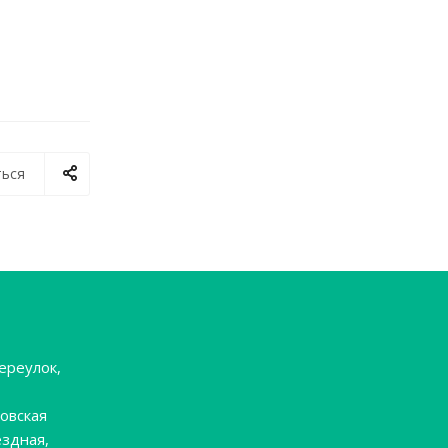
ься
ереулок,
овская
ёздная,