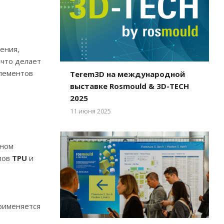
ения,
 что делает
элементов
Terem3D на международной
выставке Rosmould & 3D-TECH
2025
11 июня 2025
нном
лов
TPU
и
рименяется