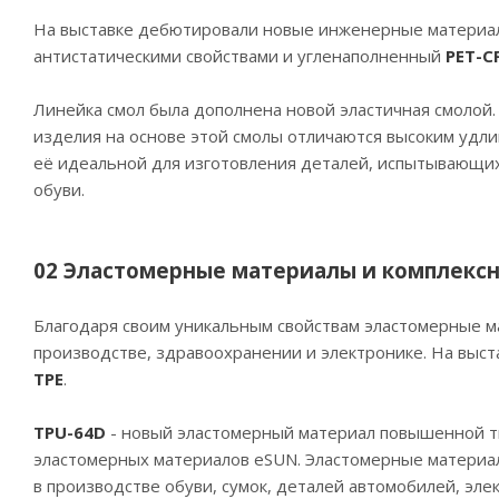
На выставке дебютировали новые инженерные материал
антистатическими свойствами и угленаполненный
PET-C
Линейка смол была дополнена новой эластичная смолой
изделия на основе этой смолы отличаются высоким удли
её идеальной для изготовления деталей, испытывающих
обуви.
02 Эластомерные материалы и комплекс
Благодаря своим уникальным свойствам эластомерные м
производстве, здравоохранении и электронике. На выс
TPE
.
TPU-64D
- новый эластомерный материал повышенной тв
эластомерных материалов eSUN. Эластомерные материал
в производстве обуви, сумок, деталей автомобилей, эл