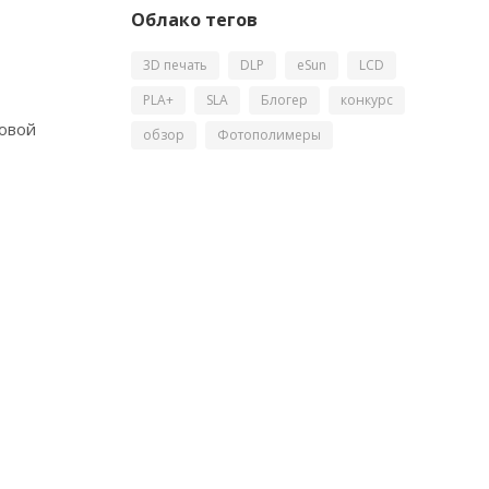
Облако тегов
3D печать
DLP
eSun
LCD
PLA+
SLA
Блогер
конкурс
новой
обзор
Фотополимеры