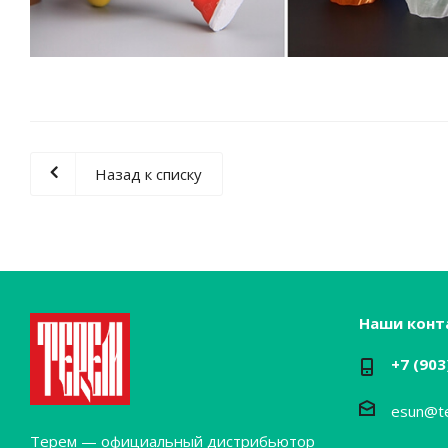
Назад к списку
Наши конт
+7 (903
esun@t
Терем — официальный дистрибьютор