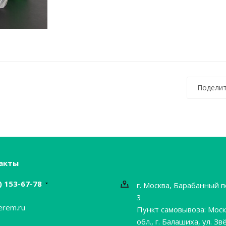
Поделит
акты
) 153-67-78
г. Москва, Барабанный п
3
erem.ru
Пункт самовывоза: Моск
обл., г. Балашиха, ул. Зв