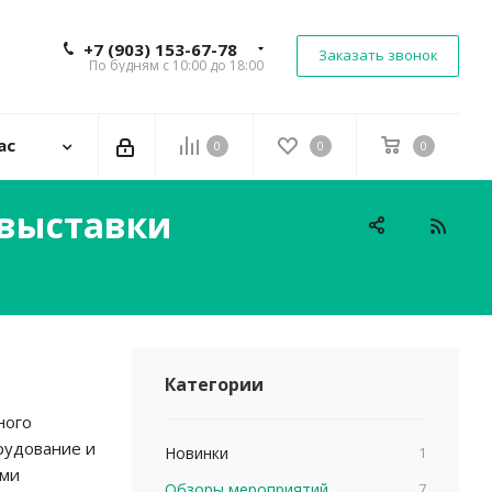
+7 (903) 153-67-78
Заказать звонок
По будням с 10:00 до 18:00
ас
0
0
0
 выставки
Категории
ного
рудование и
Новинки
1
ыми
Обзоры мероприятий
7