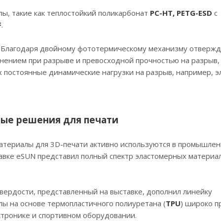
ы, такие как теплостойкий поликарбонат
PC-HT, PETG-ESD
с
F
.
. Благодаря двойному фототермическому механизму отвержд
нением при разрыве и превосходной прочностью на разрыв,
 постоянные динамические нагрузки на разрыв, например, 
ные решения для печати
атериалы для 3D-печати активно используются в промышле
тавке eSUN представил полный спектр эластомерных материа
ердости, представленный на выставке, дополнил линейку
ы на основе термопластичного полиуретана (
TPU
) широко п
ектронике и спортивном оборудовании.